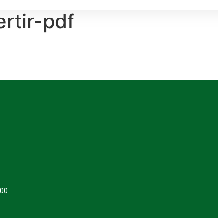
rtir-pdf
400