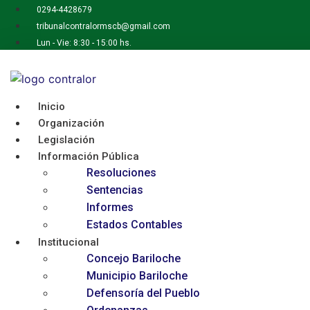
Ir
0294-4428679
al
tribunalcontralormscb@gmail.com
contenido
Lun - Vie: 8:30 - 15:00 hs.
Inicio
Organización
Legislación
Información Pública
Resoluciones
Sentencias
Informes
Estados Contables
Institucional
Concejo Bariloche
Municipio Bariloche
Defensoría del Pueblo