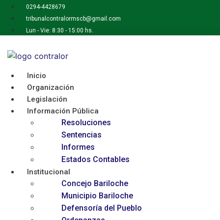
Ir
0294-4428679
al
tribunalcontralormscb@gmail.com
contenido
Lun - Vie: 8:30 - 15:00 hs.
Inicio
Organización
Legislación
Información Pública
Resoluciones
Sentencias
Informes
Estados Contables
Institucional
Concejo Bariloche
Municipio Bariloche
Defensoría del Pueblo