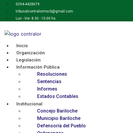
Ir
0294-4428679
al
tribunalcontralormscb@gmail.com
contenido
Lun - Vie: 8:30 - 15:00 hs.
Inicio
Organización
Legislación
Información Pública
Resoluciones
Sentencias
Informes
Estados Contables
Institucional
Concejo Bariloche
Municipio Bariloche
Defensoría del Pueblo