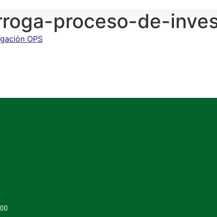
rroga-proceso-de-inves
igación OPS
400