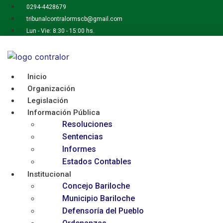
Ir
0294-4428679
al
tribunalcontralormscb@gmail.com
contenido
Lun - Vie: 8:30 - 15:00 hs.
Inicio
Organización
Legislación
Información Pública
Resoluciones
Sentencias
Informes
Estados Contables
Institucional
Concejo Bariloche
Municipio Bariloche
Defensoría del Pueblo